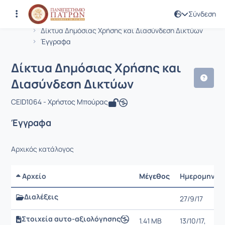
Σύνδεση
Μάθημα : Δίκτυα Δημόσιας Χρήσης κ
Κωδικός : CEID1064
Αρχική Σελίδα
Δίκτυα Δημόσιας Χρήσης και Διασύνδεση Δικτύων
Έγγραφα
Δίκτυα Δημόσιας Χρήσης και
Διασύνδεση Δικτύων
CEID1064 - Χρήστος Μπούρας
Έγγραφα
Αρχικός κατάλογος
Αρχείο
Μέγεθος
Ημερομηνία
Διαλέξεις
27/9/17
Στοιχεία αυτο-αξιολόγησης
1.41 MB
13/10/17,