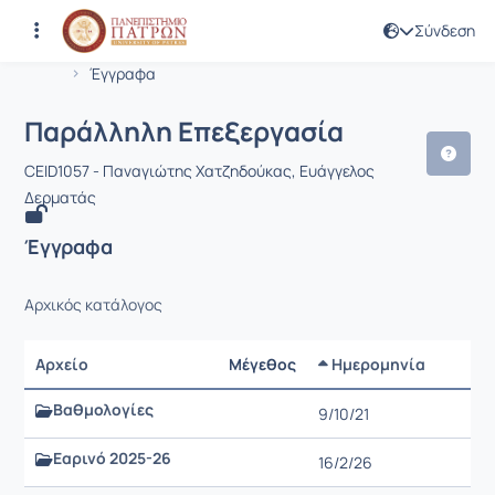
Σύνδεση
Μάθημα : Παράλληλη Επεξεργασία
Κωδικός : CEID1057
Αρχική Σελίδα
Παράλληλη Επεξεργασία
Έγγραφα
Παράλληλη Επεξεργασία
CEID1057 - Παναγιώτης Χατζηδούκας, Ευάγγελος
Δερματάς
Έγγραφα
Αρχικός κατάλογος
Αρχείο
Μέγεθος
Ημερομηνία
Ρυθμίσ
Βαθμολογίες
9/10/21
Εαρινό 2025-26
16/2/26