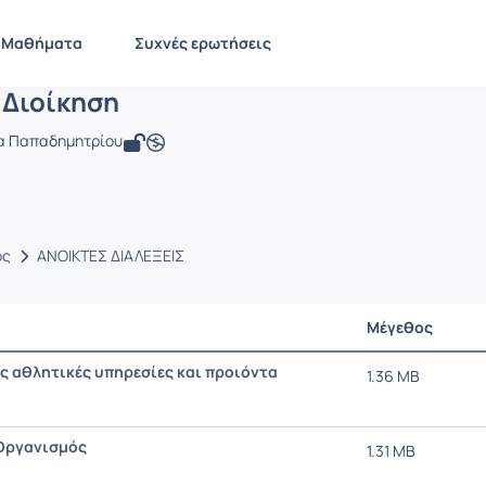
Αθλητική Διοίκηση
 BMA515
Αθλητική Διοίκηση
Έγγραφα
Μαθήματα
Συχνές ερωτήσεις
 Διοίκηση
α Παπαδημητρίου
ος
ΑΝΟΙΚΤΕΣ ΔΙΑΛΕΞΕΙΣ
Μέγεθος
ς αθλητικές υπηρεσίες και προιόντα
1.36 MB
Οργανισμός
1.31 MB