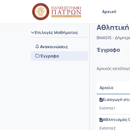
Μάθημα : 
Κωδικός :
Αρχική Σελίδα
Αρχική
Αθλητική
Επιλογές Μαθήματος
BMA515 - Δήμητρ
Ανακοινώσεις
Έγγραφα
Έγγραφα
Αρχικός κατάλογ
Αρχείο
Εισαγωγή στι
Ενότητα 1
Αθλητισμός 
Ενότητα 2