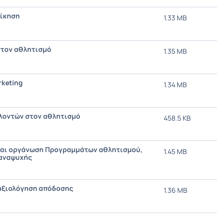
οίκηση
1.33 MB
στον αθλητισμό
1.35 MB
keting
1.34 MB
ελοντών στον αθλητισμό
458.5 KB
και οργάνωση Προγραμμάτων αθλητισμού,
1.45 MB
 αναψυχής
 αξιολόγηση απόδοσης
1.36 MB