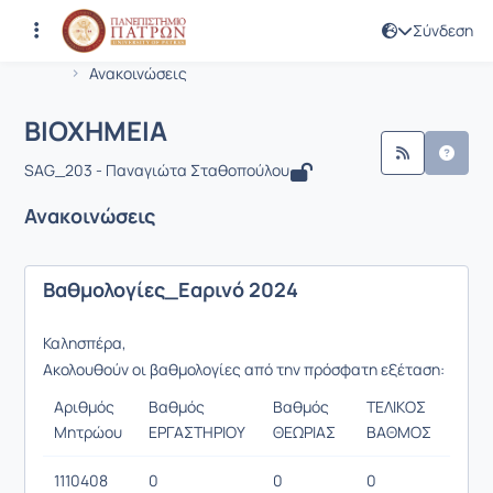
Σύνδεση
Μάθημα : BIOXHMEIA
Κωδικός : SUST119
Αρχική Σελίδα
BIOXHMEIA
Ανακοινώσεις
Ανακοινώσεις
BIOXHMEIA
SAG_203 - Παναγιώτα Σταθοπούλου
Ανακοινώσεις
Βαθμολογίες_Εαρινό 2024
Καλησπέρα,
Ακολουθούν οι βαθμολογίες από την πρόσφατη εξέταση:
Αριθμός
Βαθμός
Βαθμός
ΤΕΛΙΚΟΣ
Μητρώου
ΕΡΓΑΣΤΗΡΙΟΥ
ΘΕΩΡΙΑΣ
ΒΑΘΜΟΣ
1110408
0
0
0