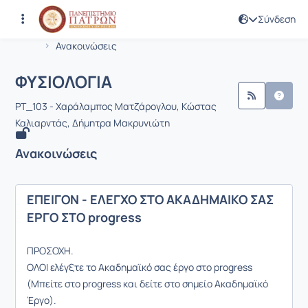
Σύνδεση
Μάθημα : ΦΥΣΙΟΛΟΓΙΑ
Κωδικός : PT182
Αρχική Σελίδα
ΦΥΣΙΟΛΟΓΙΑ
Ανακοινώσεις
Ανακοινώσεις
ΦΥΣΙΟΛΟΓΙΑ
PT_103 - Xαράλαμπος Ματζάρογλου, Kώστας
Καλιαρντάς, Δήμητρα Μακρυνιώτη
Ανακοινώσεις
ΕΠΕΙΓΟΝ - ΕΛΕΓΧΟ ΣΤΟ ΑΚΑΔΗΜΑΙΚΟ ΣΑΣ
ΕΡΓΟ ΣΤΟ progress
ΠΡΟΣΟΧΗ.
ΟΛΟΙ ελέγξτε το Ακαδημαϊκό σας έργο στο progress
(Μπείτε στο progress και δείτε στο σημείο Ακαδημαϊκό
Έργο).