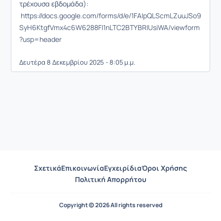
τρέχουσα εβδομάδα):
https://docs.google.com/forms/d/e/1FAIpQLScmLZuuJSo9
SyH6KtgfVmx4c6W6288FI1nLTC2BTYBRIUsiWA/viewform
?usp=header
Δευτέρα 8 Δεκεμβρίου 2025 - 8:05 μ.μ.
Σχετικά
Επικοινωνία
Εγχειρίδια
Όροι Χρήσης
Πολιτική Απορρήτου
Copyright © 2026 All rights reserved