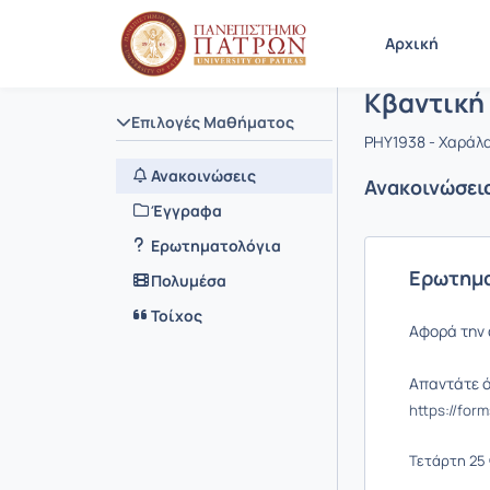
Μάθημα : 
Κωδικός :
Αρχική Σελίδα
Αρχική
Κβαντική
Επιλογές Μαθήματος
PHY1938 - Χαράλ
Ανακοινώσεις
Ανακοινώσει
Έγγραφα
Ερωτηματολόγια
Ερωτημα
Πολυμέσα
Τοίχος
Αφορά την 
Απαντάτε ό
https://for
Τετάρτη 25 