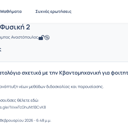
Κβαντική Φυσική 2
 PHY1938
Κβαντική Φυσική 2
Ανακοινώσεις
Ανακοινώσεις
Μαθήματα
Συχνές ερωτήσεις
 Φυσική 2
αμπος Αναστόπουλος
ς
τολόγιο σχετικά με την Κβαντομηχανική για φοιτη
ανάπτυξη νέων μεθόδων διδασκαλίας και παρουσίασης.
σοι/όσες θέλετε εδώ:
ms.gle/1VxwTcGhuNt1BCvK8
Φεβρουαρίου 2026 - 6:48 μ.μ.