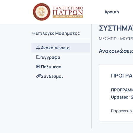
Μάθημα : 
Κωδικός :
Αρχική Σελίδα
Αρχική
ΣΥΣΤΗΜΑΤ
Επιλογές Μαθήματος
MECH1111 - ΜΟΥΡ
Ανακοινώσεις
Ανακοινώσει
Έγγραφα
Πολυμέσα
ΠΡΟΓΡΑΜ
Σύνδεσμοι
ΠΡΟΓΡΑΜΜΑ
Updated: 2
Παρασκευή 2