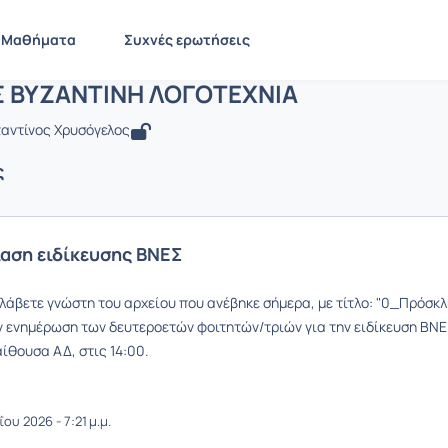
 ΔΗΜΩΔΗΣ ΒΥΖΑΝΤΙΝΗ ΛΟΓΟΤΕΧΝΙΑ
LIT2047
ΔΗΜΩΔΗΣ ΒΥΖΑΝΤΙΝΗ ΛΟΓΟΤΕΧΝΙΑ
Ανακοινώσεις
Ανακοιν
Μαθήματα
Συχνές ερωτήσεις
 ΒΥΖΑΝΤΙΝΗ ΛΟΓΟΤΕΧΝΙΑ
ταντίνος Χρυσόγελος
ς
αση ειδίκευσης ΒΝΕΣ
άβετε γνώστη του αρχείου που ανέβηκε σήμερα, με τίτλο: "0_Πρόσ
 ενημέρωση των δευτεροετών φοιτητών/τριών για την ειδίκευση ΒΝΕ
αίθουσα ΑΔ, στις 14:00.
ου 2026 - 7:21 μ.μ.