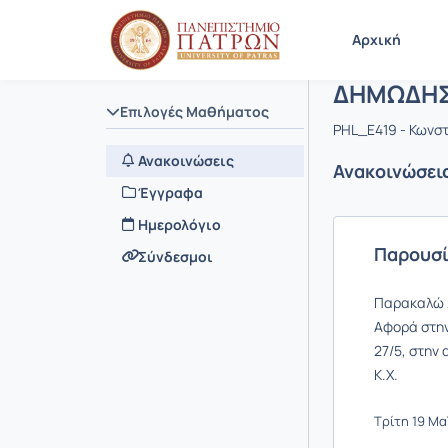
Μάθημα :
Κωδικός : 
Αρχική Σελίδα
Αρχική
ΔΗΜΩΔΗΣ
Επιλογές Μαθήματος
PHL_E419 - Κωνσ
Ανακοινώσεις
Ανακοινώσει
Έγγραφα
Ημερολόγιο
Παρουσί
Σύνδεσμοι
Παρακαλώ λ
Αφορά στην
27/5, στην 
Κ.Χ.
Τρίτη 19 Μαΐ