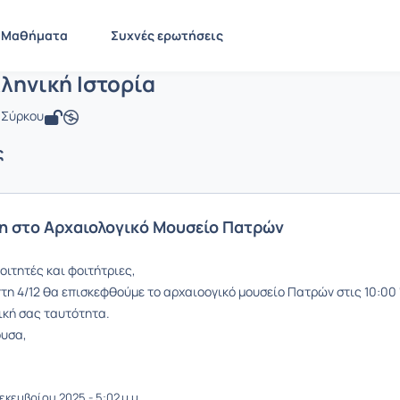
ρχαία Ελληνική Ιστορία
LIT1916
Αρχαία Ελληνική Ιστορία
Ανακοινώσεις
Ανακοινώσεις
Μαθήματα
Συχνές ερωτήσεις
ληνική Ιστορία
ή Σύρκου
ς
η στο Αρχαιολογικό Μουσείο Πατρών
οιτητές και φοιτήτριες,
τη 4/12 θα επισκεφθούμε το αρχαιοογικό μουσείο Πατρών στις 10:00 'ε
ική σας ταυτότητα.
ουσα,
εκεμβρίου 2025 - 5:02 μ.μ.