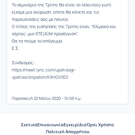
Το σεμινάριο της Τρίτης θα είναι το τελευταίο γιατί
είχαμε μια ακύρωση, οπότε θα κάνετε και τις
παρουσιάσεις σας με ησυχία.
Ο τίτλος της εισήγησης της Τρίτης είναι: "Κλίμακα και
χάρτες: μια STE(A)M προσέγγιση".
Θα τα πούμε το απόγευμα.
Ε.Σ.
Σύνδεσμος :
https://meet.lync.com/upatrasgr-
upatras/smpalom/K9HGV3E0
Παρασκευή 22 Μαΐου 2020 - 10:06 π.μ.
Σχετικά
Επικοινωνία
Εγχειρίδια
Όροι Χρήσης
Πολιτική Απορρήτου