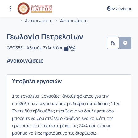
Σύνδεση
Μάθημα : Γεωλογία Πετρελαίων
Κωδικός : GEO353
Αρχική Σελίδα
Γεωλογία Πετρελαίων
Ανακοινώσεις
Ανακοινώσεις
Γεωλογία Πετρελαίων
GEO353 - Αβραάμ Ζεληλίδης
Ανακοινώσεις
Υποβολή εργασιών
Στα εργαλεία "Εργασίες" άνοιξε φάκελος για την
υποβολή των εργασιών σας με διορία παράδοσης 19/4.
Έχετε δύο εβδομάδες περιθώριο να δουλέψετε όσο
μπορείτε να μου στείλει ο καθένας ένα κομμάτι της
εργασίας του έτσι ώστε μέχρι τις 24/4 που έχουμε
μάθημα να έχω προλάβει να τις διορθώσω.