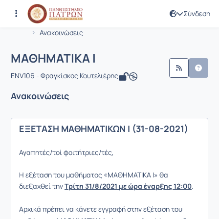
Σύνδεση
Μάθημα : ΜΑΘΗΜΑΤΙΚΑ Ι
Κωδικός : ENV106
Αρχική Σελίδα
ΜΑΘΗΜΑΤΙΚΑ Ι
Ανακοινώσεις
Ανακοινώσεις
ΜΑΘΗΜΑΤΙΚΑ Ι
ENV106 - Φραγκίσκος Κουτελιέρης
Ανακοινώσεις
ΕΞΕΤΑΣΗ ΜΑΘΗΜΑΤΙΚΩΝ Ι (31-08-2021)
Αγαπητές/τοί φοιτήτριες/τές,
Η εξέταση του μαθήματος «ΜΑΘΗΜΑΤΙΚΑ Ι» θα
διεξαχθεί την
Τρίτη 31/8/2021 με ώρα έναρξης 12:00
.
Αρχικά πρέπει να κάνετε εγγραφή στην εξέταση του