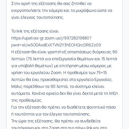
Στην αρχή της εξέτασης θα σας ζητηθεί να
ενεργοποιήσετε την κάμερα και το μικρόφωνο ώστε να
γίνει έλεγχος ταυτοποίησης.
To link της εξέτασης είναι
https://upatras-gr.zoom.us/j/99728219880?
pwd=eUw5ODAxdExXTVN2Y3hEOHQrcDR6Zz09
Η εξέταση θα είναι γραπτή εξ αποστάσεως διάρκειας 90
λεπτών (75 λεπτά για επεξεργασία θεμάτων και 15 λεπτά
για υποβολή θεμάτων) με επιτήρηση μέσω κάμερας με
χρήση του εργαλείου Zoom. Η προθεσμία των 75+15
λεπτών θα έχει προκαθοριστεί στο εργαλείο Εργασίες.
Μόλις παρέλθουν τα 90 λεπτά, το σύστημα κλείνει
αυτόματα. Κανένα αρχείο δεν θα γίνει δεκτό μετά τη λήξη
της προθεσμίας.
Για την εξέταση θα πρέπει να διαθέτετε φοιτητικό πάσο
ή ταυτότητα για τον έλεγχο ταυτοποίησης.
Την ώρα της εξέτασης, θα πρέπει να συνδεθείτε
ταυτόχρονα και στο Zoom στο πιο πάνω link και στο