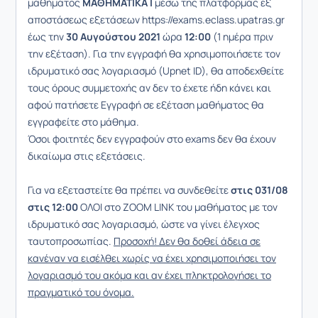
μαθήματος
ΜΑΘΗΜΑΤΙΚΑ Ι
μέσω της πλατφόρμας εξ
αποστάσεως εξετάσεων https://exams.eclass.upatras.gr
έως την
30 Αυγούστου 2021
ώρα
12:00
(1 ημέρα πριν
την εξέταση). Για την εγγραφή θα χρησιμοποιήσετε τον
ιδρυματικό σας λογαριασμό (Upnet ID), θα αποδεχθείτε
τους όρους συμμετοχής αν δεν το έχετε ήδη κάνει και
αφού πατήσετε Εγγραφή σε εξέταση μαθήματος θα
εγγραφείτε στο μάθημα.
Όσοι φοιτητές δεν εγγραφούν στο exams δεν θα έχουν
δικαίωμα στις εξετάσεις.
Για να εξεταστείτε θα πρέπει να συνδεθείτε
στις 031/08
στις 12:00
ΟΛΟΙ στο ΖΟΟΜ LINK του μαθήματος με τον
ιδρυματικό σας λογαριασμό, ώστε να γίνει έλεγχος
ταυτοπροσωπίας.
Προσοχή! Δεν θα δοθεί άδεια σε
κανέναν να εισέλθει χωρίς να έχει χρησιμοποιήσει τον
λογαριασμό του ακόμα και αν έχει πληκτρολογήσει το
πραγματικό του όνομα.