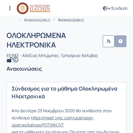
Σύνδεση
Μάθημα : ΟΛΟΚΛΗΡΩΜΕΝΑ ΗΛΕΚΤΡΟ
Κωδικός : EE983
Αρχική Σελίδα
ΟΛΟΚΛΗΡΩΜΕΝΑ ΗΛΕΚΤΡΟΝΙΚΑ
Ανακοινώσεις
Ανακοινώσεις
ΟΛΟΚΛΗΡΩΜΕΝΑ
ΗΛΕΚΤΡΟΝΙΚΑ
EE983 - Αλέξιος Μπίρμπας, Γρηγόριος Καλύβας
Ανακοινώσεις
Σύνδεσμος για το μάθημα Ολοκληρωμένα
Ηλεκτρονικά
Απο Δευτέρα 23 Νοεμβρίου 2020 θα συνδέεστε στον
σύνδεσμο
https://meet.lync.com/upatrasgr-
upatras/kalivas/POTWKCVT
γ
ια
τα μάθηματα Δευτέρα και Πέμπτης απο τον δεύτερο