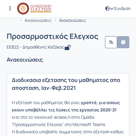
Σύνδεση
Μάθημα : Προσαρμοστικός Ελεγχος
Κωδικός : EE822
Αρχική Σελίδα
Προσαρμοστικός Ελεγχος
Ανακοινώσεις
Ανακοινώσεις
Προσαρμοστικός Ελεγχος
EE822 - Δημοσθένης Καζάκος
Ανακοινώσεις
Διαδικασια εξετασης του μαθηματος απο
αποσταση, Ιαν-Φεβ.2021
Η εξέταση του μαθήματος θα γίνει
γραπτά, για οσους
εχουν υποβάλλει τις λύσεις της εργασίας 2020-21
ειτε στο το 'κανονικό' eclass,ή στην Ομάδα
'Προσαρμοστικός Ελεγχος' στο Microsoft Teams.
H διαδικασία υποβολής συμμετοχης στην εξεταση καθώς