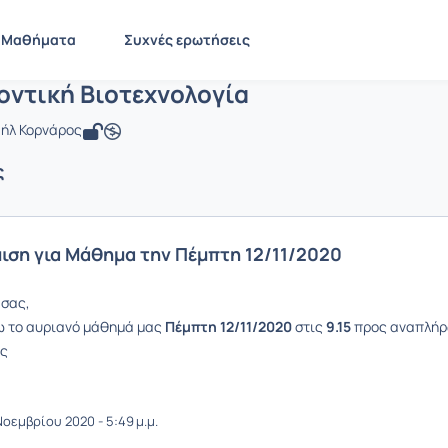
Περιβαλλοντική Βιοτεχνολογία
 CMNG2145
Περιβαλλοντική Βιοτεχνολογία
Ανακοινώσεις
Ανακοινώσει
Μαθήματα
Συχνές ερωτήσεις
οντική Βιοτεχνολογία
ήλ Κορνάρος
ς
ιση για Μάθημα την Πέμπτη 12/11/2020
 σας,
ω το αυριανό μάθημά μας
Πέμπτη 12/11/2020
στις
9.15
προς αναπλήρ
ος
Νοεμβρίου 2020 - 5:49 μ.μ.