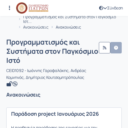
Σύνδεση
Μάθημα : Προγραμματισμός και Συστ
Κωδικός : CEID1092
Αρχική Σελίδα
Προγραμματισμός και Συστήματα στον Παγκόσμιο
Ιστ...
Ανακοινώσεις
Ανακοινώσεις
Προγραμματισμός και
Συστήματα στον Παγκόσμιο
Ιστό
CEID1092 - Ιωάννης Γαροφαλάκης, Ανδρέας
Κομνηνός, Δημήτριος Κουτσομητρόπουλος
Ανακοινώσεις
Παράδοση project Ιανουάριος 2026
Η προθεσμία παράδοσης της εργασίας για την