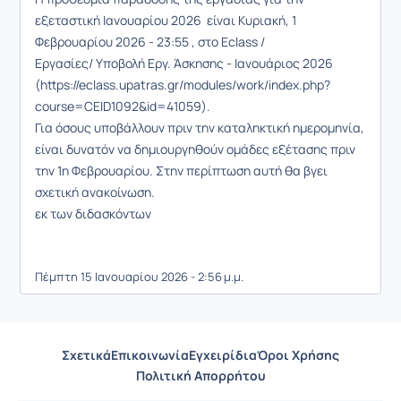
εξεταστική Ιανουαρίου 2026 είναι
Κυριακή, 1
Φεβρουαρίου 2026 - 23:55 ,
στο Eclass /
Εργασίες/
Υποβολή Εργ. Άσκησης - Ιανουάριος 2026
(https://eclass.upatras.gr/modules/work/index.php?
course=CEID1092&id=41059).
Για όσους υποβάλλουν πριν την καταληκτική ημερομηνία,
είναι δυνατόν να δημιουργηθούν ομάδες εξέτασης πριν
την 1η Φεβρουαρίου. Στην περίπτωση αυτή θα βγει
σχετική ανακοίνωση.
εκ των διδασκόντων
Πέμπτη 15 Ιανουαρίου 2026 - 2:56 μ.μ.
Σχετικά
Επικοινωνία
Εγχειρίδια
Όροι Χρήσης
Πολιτική Απορρήτου