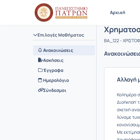
Μάθημα : 
Κωδικός :
Αρχική Σελίδα
Αρχική
Χρηματοο
Επιλογές Μαθήματος
ΒΑ_122 - ΧΡΙΣΤ
Ανακοινώσεις
Ανακοινώσει
Ασκήσεις
Έγγραφα
Αλλαγή 
Ημερολόγιο
Σύνδεσμοι
Καλημέρα σ
Διοήκηση' 
σχετκή ανα
λύναμε τυχ
κανονίσουμ
Με εκτίμησ
Χριστόφορ