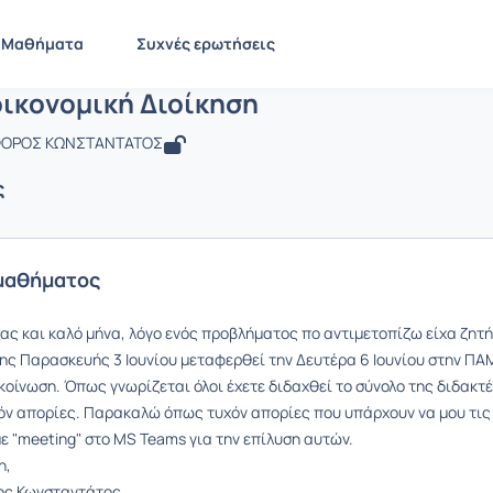
Χρηματοοικονομική Διοίκηση
 BMA646
Χρηματοοικονομική Διοίκηση
Ανακοινώσεις
Ανακοινώσεις
Μαθήματα
Συχνές ερωτήσεις
ικονομική Διοίκηση
ΟΦΟΡΟΣ ΚΩΝΣΤΑΝΤΑΤΟΣ
ς
μαθήματος
ας και καλό μήνα, λόγο ενός προβλήματος πο αντιμετοπίζω είχα ζητ
της Παρασκευής 3 Ιουνίου μεταφερθεί την Δευτέρα 6 Ιουνίου στην ΠΑ
κοίνωση. Όπως γνωρίζεται όλοι έχετε διδαχθεί το σύνολο της διδακτέ
όν απορίες. Παρακαλώ όπως τυχόν απορίες που υπάρχουν να μου τις σ
ε "meeting" στο MS Teams για την επίλυση αυτών.
η,
ος Κωνσταντάτος