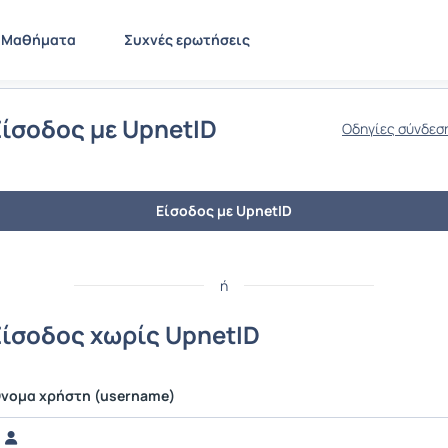
Μαθήματα
Συχνές ερωτήσεις
Είσοδος με UpnetID
Οδηγίες σύνδεσ
Είσοδος με UpnetID
ή
Είσοδος χωρίς UpnetID
νομα χρήστη (username)