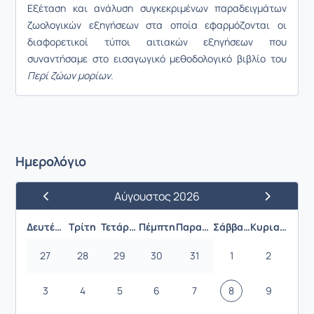
Εξέταση και ανάλυση συγκεκριμένων παραδειγμάτων
ζωολογικών εξηγήσεων στα οποία εφαρμόζονται οι
διαφορετικοί τύποι αιτιακών εξηγήσεων που
συναντήσαμε στο εισαγωγικό μεθοδολογικό βιβλίο του
Περί ζώων μορίων
.
Ημερολόγιο
Αύγουστος 2026
Προηγούμενος Μήνας
Επόμενος 
Δευτέρα
Τρίτη
Τετάρτη
Πέμπτη
Παρασκευή
Σάββατο
Κυριακή
27
28
29
30
31
1
2
3
4
5
6
7
8
9