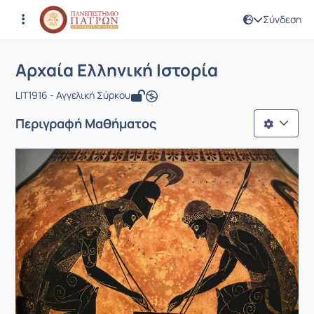
Σύνδεση
Μάθημα : Αρχαία Ελληνική Ιστορία
Κωδικός : LIT1916
Αρχική Σελίδα
Αρχαία Ελληνική Ιστορία
Αρχαία Ελληνική Ιστορία
LIT1916 - Αγγελική Σύρκου
Περιγραφή Μαθήματος