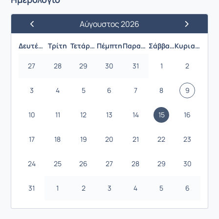
Αύγουστος 2026
Προηγούμενος Μήνας
Επόμενος 
Δευτέρα
Τρίτη
Τετάρτη
Πέμπτη
Παρασκευή
Σάββατο
Κυριακή
27
28
29
30
31
1
2
3
4
5
6
7
8
9
10
11
12
13
14
15
16
17
18
19
20
21
22
23
24
25
26
27
28
29
30
31
1
2
3
4
5
6