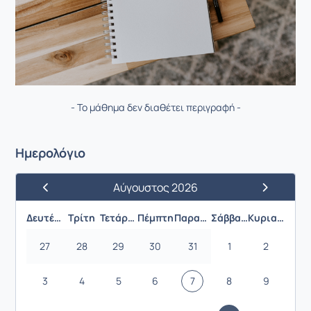
- Το μάθημα δεν διαθέτει περιγραφή -
Ημερολόγιο
Αύγουστος 2026
Προηγούμενος Μήνας
Επόμενος 
Δευτέρα
Τρίτη
Τετάρτη
Πέμπτη
Παρασκευή
Σάββατο
Κυριακή
27
28
29
30
31
1
2
3
4
5
6
7
8
9