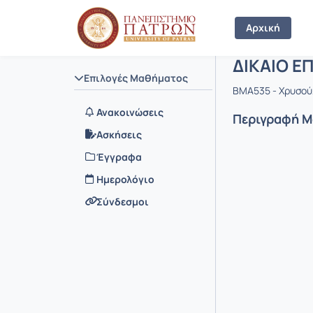
Μάθημα : 
Κωδικός :
Αρχική Σελίδα
Αρχική
ΔΙΚΑΙΟ Ε
Επιλογές Μαθήματος
BMA535 - Χρυσού
Ανακοινώσεις
Περιγραφή 
Ασκήσεις
Έγγραφα
Ημερολόγιο
Σύνδεσμοι