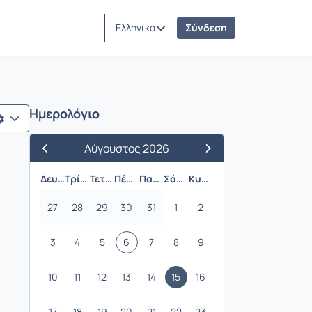
Ελληνικά
Σύνδεση
Ημερολόγιο
Αύγουστος 2026
Προηγούμενος Μήνας
Επόμενος Μήνας
Δευτέρα
Τρίτη
Τετάρτη
Πέμπτη
Παρασκευή
Σάββατο
Κυριακή
27
28
29
30
31
1
2
3
4
5
6
7
8
9
10
11
12
13
14
15
16
17
18
19
20
21
22
23